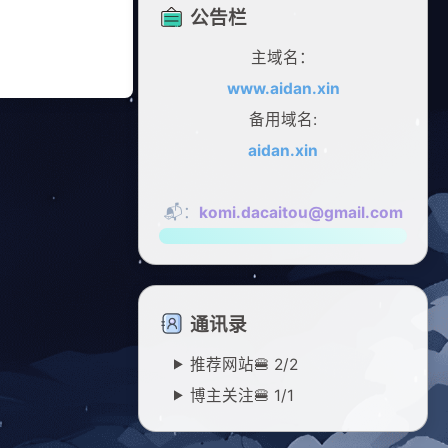
公告栏
主域名：
www.aidan.xin
备用域名:
aidan.xin
📬：
komi.dacaitou@gmail.com
通讯录
推荐网站🍔
2/
2
博主关注🍔
1/
1