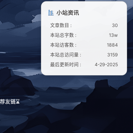
小站资讯
文章数目 :
30
本站总字数 :
13w
本站访客数 :
1884
本站总访问量 :
3159
最后更新时间 :
4-29-2025
荐友链⌛