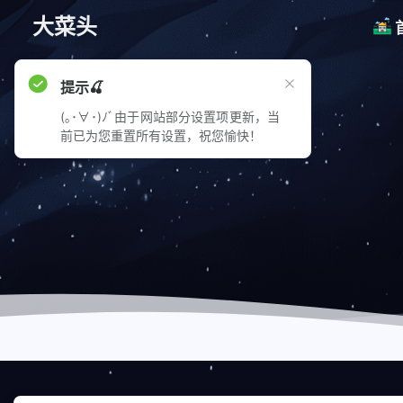
大菜头
提示🍒
(｡･∀･)ﾉﾞ由于网站部分设置项更新，当
前已为您重置所有设置，祝您愉快！