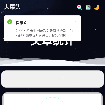
大菜头
提示🍒
(｡･∀･)ﾉﾞ由于网站部分设置项更新，当
前已为您重置所有设置，祝您愉快！
文章统计