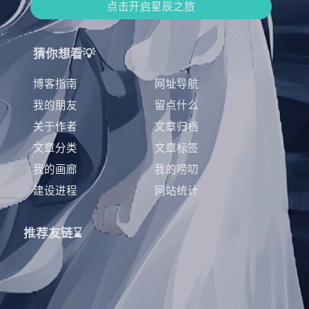
点击开启星辰之旅
猜你想看💡
博客指南
网址导航
我的朋友
留点什么
关于作者
文章归档
文章分类
文章标签
我的画廊
我的唠叨
建设进程
网站统计
推荐友链⌛