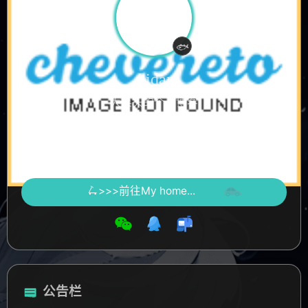
认真摸鱼中
🐟
Aidan
大菜头的个人博客
文章
标签
分类
30
17
5
🛴>>>前往My home...
公告栏